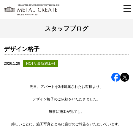
tog
nav
スタッフブログ
デザイン格子
2026.1.29
HOTな最新施工例
先日、アパートを3棟建築されたお客様より、
デザイン格子のご依頼をいただきました。
無事に施工が完了し、
嬉しいことに、施工写真とともに喜びのご報告をいただいています。