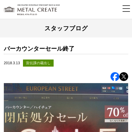
tog
nav
スタッフブログ
バーカウンターセール終了
2018.3.13
宣伝課の蔵出し