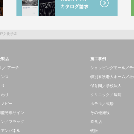
戸文化学園
扱製品
施工事例
 ／ アーチ
ショッピングモール／テ
ェンス
特別養護老人ホーム／社
すり
保育園／学校法人
まわり
クリニック／病院
ャノピー
ホテル／式場
羽型誘導サイン
その他施設
イン／フラッグ
飲食店
イアンパネル
物販