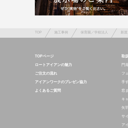
TOP
施工事例
保育園／学校法人
新渡
TOPページ
取
ロートアイアンの魅力
門扉
ご注文の流れ
フ
アイアンワークのプレゼン協力
手
よくあるご質問
窓
キ
矢
サ
ア