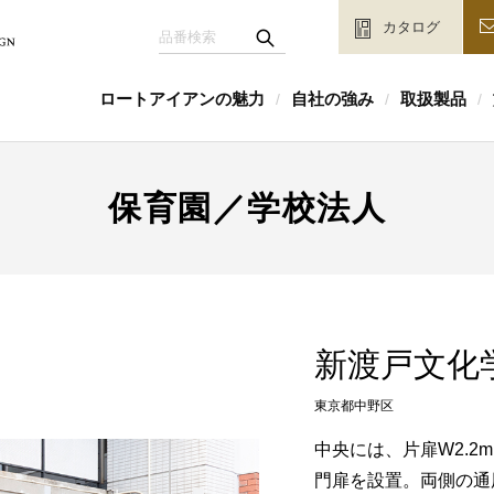
カタログ
ロートアイアンの魅力
自社の強み
取扱製品
/
/
/
保育園／学校法人
新渡戸文化
東京都中野区
中央には、片扉W2.2m
門扉を設置。両側の通