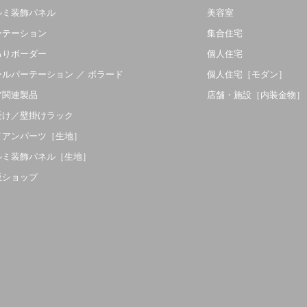
ルミ装飾パネル
美容室
ーテーション
集合住宅
吊りボーダー
個人住宅
ールパーテーション ／ ボラード
個人住宅［モダン］
ア関連製品
店舗・施設［内装金物］
受け／壁掛けラック
イアンパーツ［生地］
ルミ装飾パネル［生地］
販ショップ