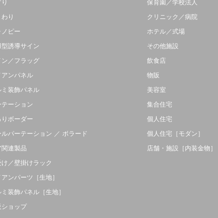
すり
保育園／学校法人
まわり
クリニック／病院
ャノピー
ホテル／式場
羽型誘導サイン
その他施設
イン／フラッグ
飲食店
イアンパネル
物販
ルミ装飾パネル
美容室
ーテーション
集合住宅
吊りボーダー
個人住宅
ールパーテーション ／ ボラード
個人住宅［モダン］
ア関連製品
店舗・施設［内装金物］
受け／壁掛けラック
イアンパーツ［生地］
ルミ装飾パネル［生地］
販ショップ