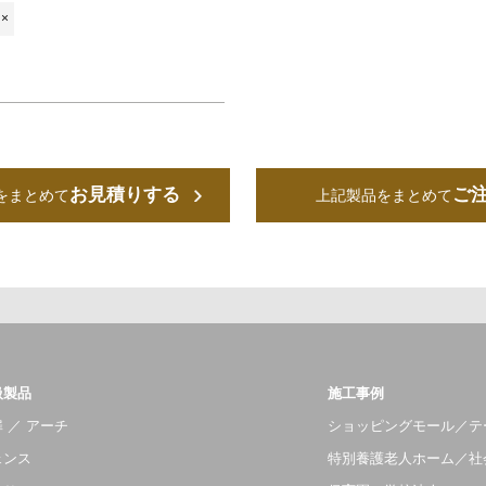
×
お見積りする
ご
をまとめて
上記製品をまとめて
扱製品
施工事例
 ／ アーチ
ショッピングモール／テ
ェンス
特別養護老人ホーム／社