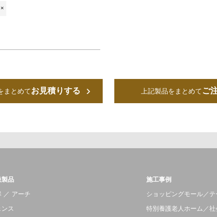
×
お見積りする
ご
をまとめて
上記製品をまとめて
扱製品
施工事例
 ／ アーチ
ショッピングモール／テ
ェンス
特別養護老人ホーム／社