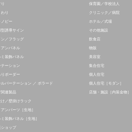
すり
保育園／学校法人
まわり
クリニック／病院
ャノピー
ホテル／式場
羽型誘導サイン
その他施設
イン／フラッグ
飲食店
イアンパネル
物販
ルミ装飾パネル
美容室
ーテーション
集合住宅
吊りボーダー
個人住宅
ールパーテーション ／ ボラード
個人住宅［モダン］
ア関連製品
店舗・施設［内装金物］
受け／壁掛けラック
イアンパーツ［生地］
ルミ装飾パネル［生地］
販ショップ