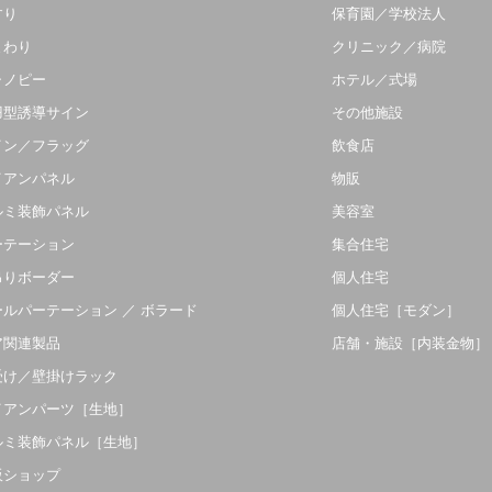
すり
保育園／学校法人
まわり
クリニック／病院
ャノピー
ホテル／式場
羽型誘導サイン
その他施設
イン／フラッグ
飲食店
イアンパネル
物販
ルミ装飾パネル
美容室
ーテーション
集合住宅
吊りボーダー
個人住宅
ールパーテーション ／ ボラード
個人住宅［モダン］
ア関連製品
店舗・施設［内装金物］
受け／壁掛けラック
イアンパーツ［生地］
ルミ装飾パネル［生地］
販ショップ