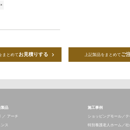
×
お見積りする
ご
をまとめて
上記製品をまとめて
扱製品
施工事例
 ／ アーチ
ショッピングモール／テ
ェンス
特別養護老人ホーム／社