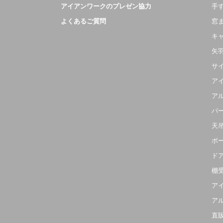
アイアンワークのプレゼン協力
手
よくあるご質問
窓
キ
矢
サ
ア
ア
パ
天
ポ
ド
棚
ア
ア
直