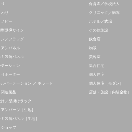
すり
保育園／学校法人
まわり
クリニック／病院
ャノピー
ホテル／式場
羽型誘導サイン
その他施設
イン／フラッグ
飲食店
イアンパネル
物販
ルミ装飾パネル
美容室
ーテーション
集合住宅
吊りボーダー
個人住宅
ールパーテーション ／ ボラード
個人住宅［モダン］
ア関連製品
店舗・施設［内装金物］
受け／壁掛けラック
イアンパーツ［生地］
ルミ装飾パネル［生地］
販ショップ