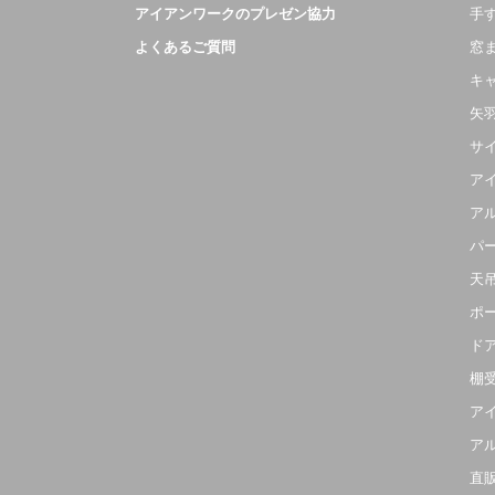
アイアンワークのプレゼン協力
手
よくあるご質問
窓
キ
矢
サ
ア
ア
パ
天
ポ
ド
棚
ア
ア
直