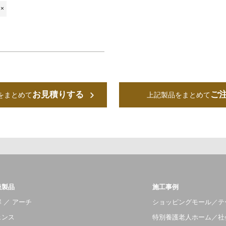
×
お見積りする
ご
をまとめて
上記製品をまとめて
扱製品
施工事例
 ／ アーチ
ショッピングモール／テ
ェンス
特別養護老人ホーム／社