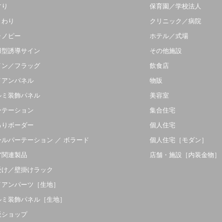
すり
保育園／学校法人
まわり
クリニック／病院
ャノピー
ホテル／式場
羽型誘導サイン
その他施設
イン／フラッグ
飲食店
イアンパネル
物販
ルミ装飾パネル
美容室
ーテーション
集合住宅
吊りボーダー
個人住宅
ールパーテーション ／ ボラード
個人住宅［モダン］
ア関連製品
店舗・施設［内装金物］
受け／壁掛けラック
イアンパーツ［生地］
ルミ装飾パネル［生地］
販ショップ