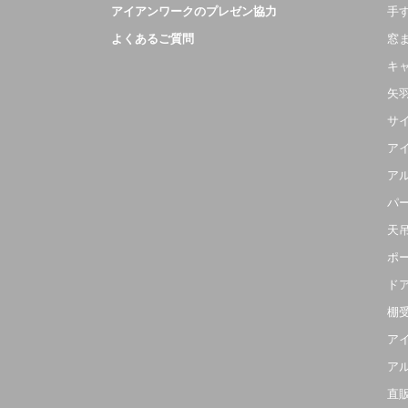
アイアンワークのプレゼン協力
手
よくあるご質問
窓
キ
矢
サ
ア
ア
パ
天
ポ
ド
棚
ア
ア
直