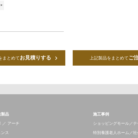
×
お見積りする
ご
をまとめて
上記製品をまとめて
扱製品
施工事例
 ／ アーチ
ショッピングモール／テ
ェンス
特別養護老人ホーム／社