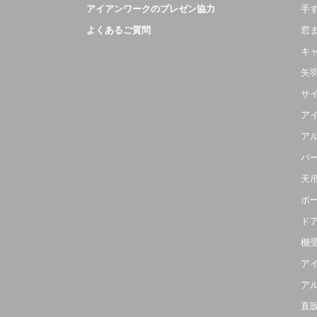
アイアンワークのプレゼン協力
手
よくあるご質問
窓
キ
矢
サ
ア
ア
パ
天
ポ
ド
棚
ア
ア
直