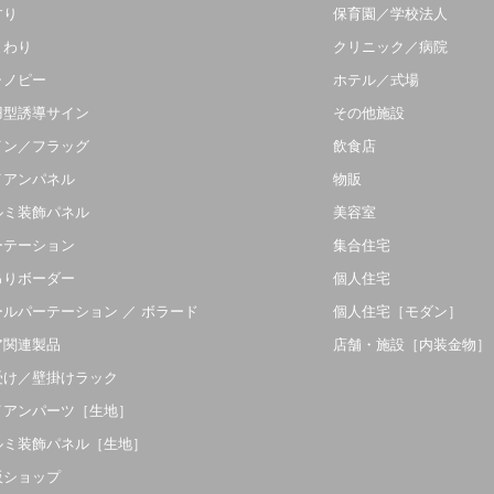
すり
保育園／学校法人
まわり
クリニック／病院
ャノピー
ホテル／式場
羽型誘導サイン
その他施設
イン／フラッグ
飲食店
イアンパネル
物販
ルミ装飾パネル
美容室
ーテーション
集合住宅
吊りボーダー
個人住宅
ールパーテーション ／ ボラード
個人住宅［モダン］
ア関連製品
店舗・施設［内装金物］
受け／壁掛けラック
イアンパーツ［生地］
ルミ装飾パネル［生地］
販ショップ