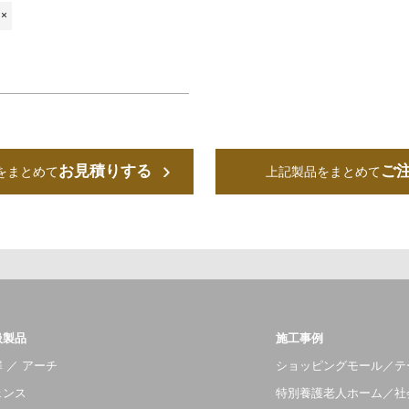
×
お見積りする
ご
をまとめて
上記製品をまとめて
扱製品
施工事例
 ／ アーチ
ショッピングモール／テ
ェンス
特別養護老人ホーム／社