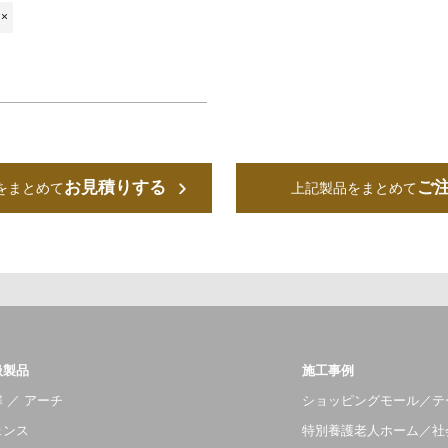
×
お見積りする
ご
をまとめて
上記製品をまとめて
扱製品
施工事例
 ／ アーチ
ショッピングモール／テ
ェンス
特別養護老人ホーム／社