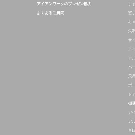
アイアンワークのプレゼン協力
手
よくあるご質問
窓
キ
矢
サ
ア
ア
パ
天
ポ
ド
棚
ア
ア
直