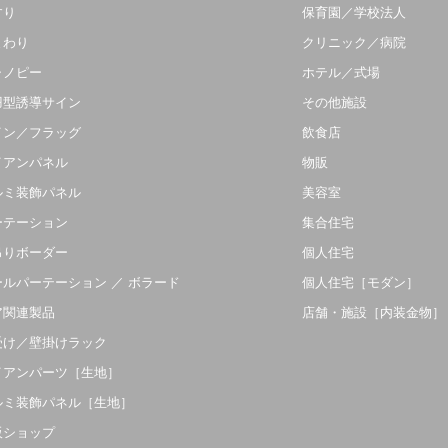
すり
保育園／学校法人
まわり
クリニック／病院
ャノピー
ホテル／式場
羽型誘導サイン
その他施設
イン／フラッグ
飲食店
イアンパネル
物販
ルミ装飾パネル
美容室
ーテーション
集合住宅
吊りボーダー
個人住宅
ールパーテーション ／ ボラード
個人住宅［モダン］
ア関連製品
店舗・施設［内装金物］
受け／壁掛けラック
イアンパーツ［生地］
ルミ装飾パネル［生地］
販ショップ