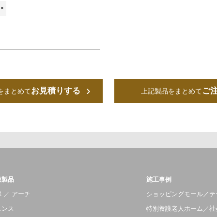
×
お見積りする
ご
をまとめて
上記製品をまとめて
扱製品
施工事例
 ／ アーチ
ショッピングモール／テ
ェンス
特別養護老人ホーム／社