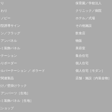
すり
保育園／学校法人
まわり
クリニック／病院
ャノピー
ホテル／式場
羽型誘導サイン
その他施設
イン／フラッグ
飲食店
イアンパネル
物販
ルミ装飾パネル
美容室
ーテーション
集合住宅
吊りボーダー
個人住宅
ールパーテーション ／ ボラード
個人住宅［モダン］
ア関連製品
店舗・施設［内装金物］
受け／壁掛けラック
イアンパーツ［生地］
ルミ装飾パネル［生地］
販ショップ