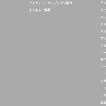
アイアンワークのプレゼン協力
手
よくあるご質問
窓
キ
矢
サ
ア
ア
パ
天
ポ
ド
棚
ア
ア
直