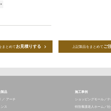
×
お見積りする
ご
をまとめて
上記製品をまとめて
扱製品
施工事例
 ／ アーチ
ショッピングモール／テ
ェンス
特別養護老人ホーム／社