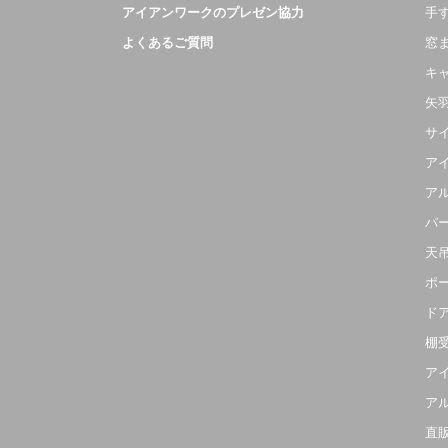
アイアンワークのプレゼン協力
手
よくあるご質問
窓
キ
矢
サ
ア
ア
パ
天
ポ
ド
棚
ア
ア
直