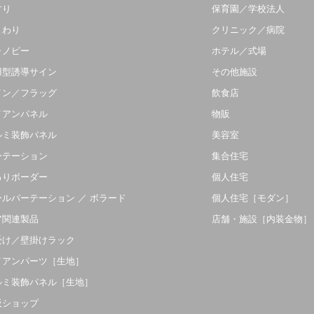
すり
保育園／学校法人
まわり
クリニック／病院
ャノピー
ホテル／式場
羽型誘導サイン
その他施設
イン／フラッグ
飲食店
イアンパネル
物販
ルミ装飾パネル
美容室
ーテーション
集合住宅
吊りボーダー
個人住宅
ールパーテーション ／ ボラード
個人住宅［モダン］
ア関連製品
店舗・施設［内装金物］
受け／壁掛けラック
イアンパーツ［生地］
ルミ装飾パネル［生地］
販ショップ