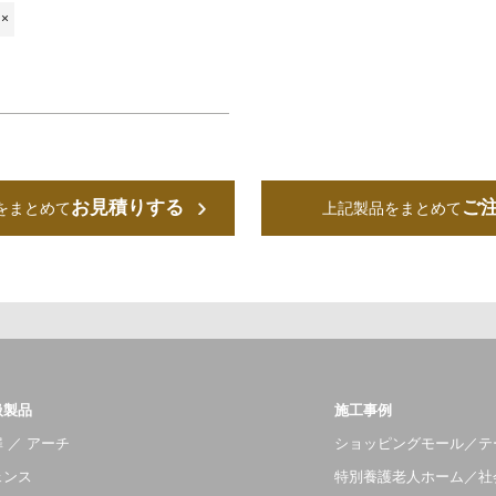
×
お見積りする
ご
をまとめて
上記製品をまとめて
扱製品
施工事例
 ／ アーチ
ショッピングモール／テ
ェンス
特別養護老人ホーム／社