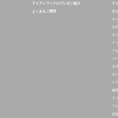
アイアンワークのプレゼン協力
手
よくあるご質問
窓
キ
矢
サ
ア
ア
パ
天
ポ
ド
棚
ア
ア
直