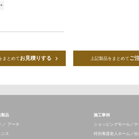
×
お見積りする
ご
をまとめて
上記製品をまとめて
扱製品
施工事例
 ／ アーチ
ショッピングモール／テ
ェンス
特別養護老人ホーム／社