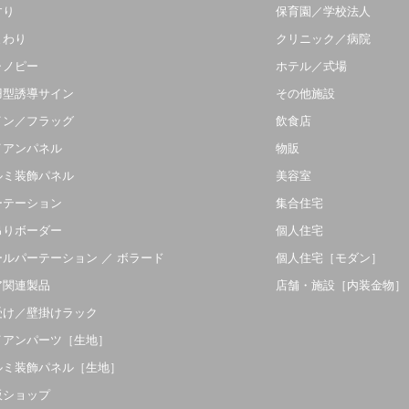
すり
保育園／学校法人
まわり
クリニック／病院
ャノピー
ホテル／式場
羽型誘導サイン
その他施設
イン／フラッグ
飲食店
イアンパネル
物販
ルミ装飾パネル
美容室
ーテーション
集合住宅
吊りボーダー
個人住宅
ールパーテーション ／ ボラード
個人住宅［モダン］
ア関連製品
店舗・施設［内装金物］
受け／壁掛けラック
イアンパーツ［生地］
ルミ装飾パネル［生地］
販ショップ