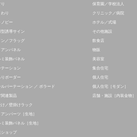
すり
保育園／学校法人
まわり
クリニック／病院
ャノピー
ホテル／式場
羽型誘導サイン
その他施設
イン／フラッグ
飲食店
イアンパネル
物販
ルミ装飾パネル
美容室
ーテーション
集合住宅
吊りボーダー
個人住宅
ールパーテーション ／ ボラード
個人住宅［モダン］
ア関連製品
店舗・施設［内装金物］
受け／壁掛けラック
イアンパーツ［生地］
ルミ装飾パネル［生地］
販ショップ