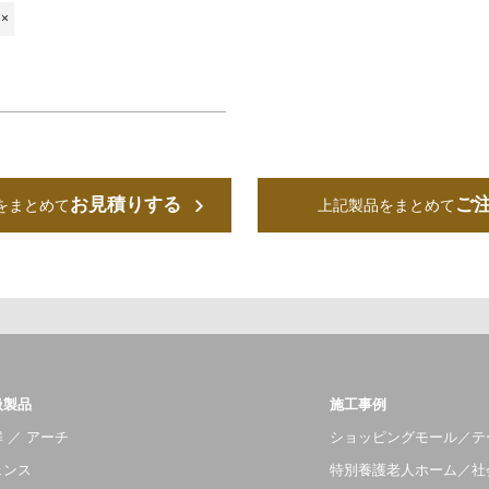
×
お見積りする
ご
をまとめて
上記製品をまとめて
扱製品
施工事例
 ／ アーチ
ショッピングモール／テ
ェンス
特別養護老人ホーム／社