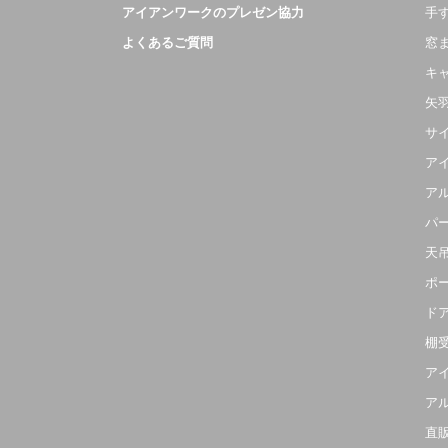
アイアンワークのプレゼン協力
手
よくあるご質問
窓
キ
矢
サ
ア
ア
パ
天
ポ
ド
棚
ア
ア
直