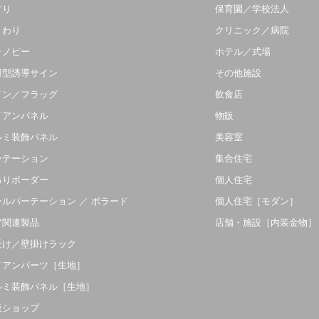
すり
保育園／学校法人
まわり
クリニック／病院
ャノピー
ホテル／式場
羽型誘導サイン
その他施設
イン／フラッグ
飲食店
イアンパネル
物販
ルミ装飾パネル
美容室
ーテーション
集合住宅
吊りボーダー
個人住宅
ールパーテーション ／ ボラード
個人住宅［モダン］
ア関連製品
店舗・施設［内装金物］
受け／壁掛けラック
イアンパーツ［生地］
ルミ装飾パネル［生地］
販ショップ