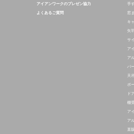
アイアンワークのプレゼン協力
手
よくあるご質問
窓
キ
矢
サ
ア
ア
パ
天
ポ
ド
棚
ア
ア
直