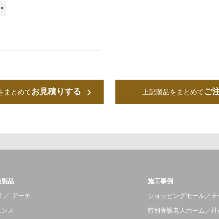
×
お見積りする
ご
をまとめて
上記製品をまとめて
扱製品
施工事例
 ／ アーチ
ショッピングモール／テ
ェンス
特別養護老人ホーム／社