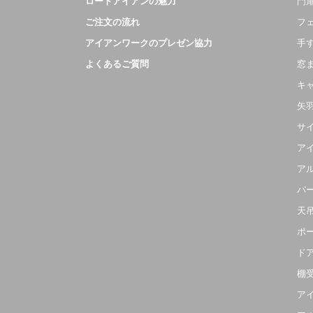
ロートアイアンの魅力
門扉
ご注文の流れ
フ
アイアンワークのプレゼン協力
手
よくあるご質問
窓
キ
矢
サ
ア
ア
パ
天
ポ
ド
棚
ア