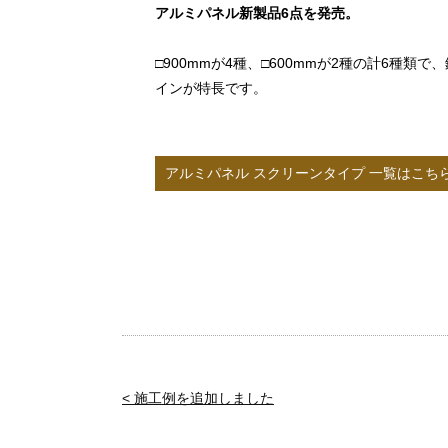
アルミパネル新製品6点を発売。
□900mmが4種、□600mmが2種の計6種類
インが特長です。
アルミパネル スクリーンタイプ 一覧はこち
< 施工例を追加しました