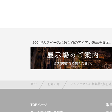
200m²のスペースに数百点のアイアン製品を展示
TOP
お知らせ
アルミパネルの新製品6点を発
TOPページ
取