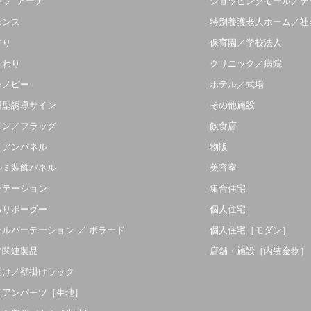
 ／ アーチ
ショッピングモール／テ
ェンス
特別養護老人ホーム／社
すり
保育園／学校法人
まわり
クリニック／病院
ャノピー
ホテル／式場
羽型誘導サイン
その他施設
イン／フラッグ
飲食店
イアンパネル
物販
ルミ装飾パネル
美容室
ーテーション
集合住宅
吊りボーダー
個人住宅
ールパーテーション ／ ボラード
個人住宅［モダン］
ア関連製品
店舗・施設［内装金物］
受け／壁掛けラック
イアンパーツ［生地］