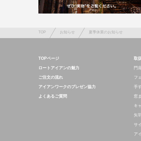
TOP
お知らせ
夏季休業のお知らせ
TOPページ
取
ロートアイアンの魅力
門扉
ご注文の流れ
フ
アイアンワークのプレゼン協力
手
よくあるご質問
窓
キ
矢
サ
ア