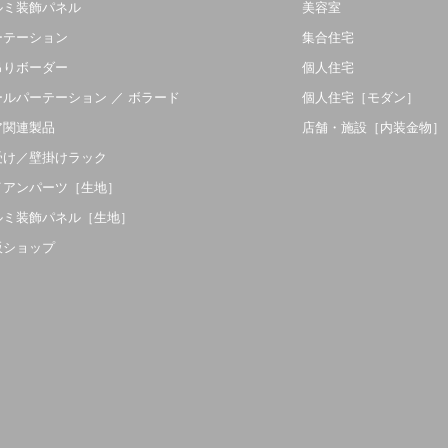
ルミ装飾パネル
美容室
ーテーション
集合住宅
吊りボーダー
個人住宅
ールパーテーション ／ ボラード
個人住宅［モダン］
ア関連製品
店舗・施設［内装金物］
受け／壁掛けラック
イアンパーツ［生地］
ルミ装飾パネル［生地］
販ショップ