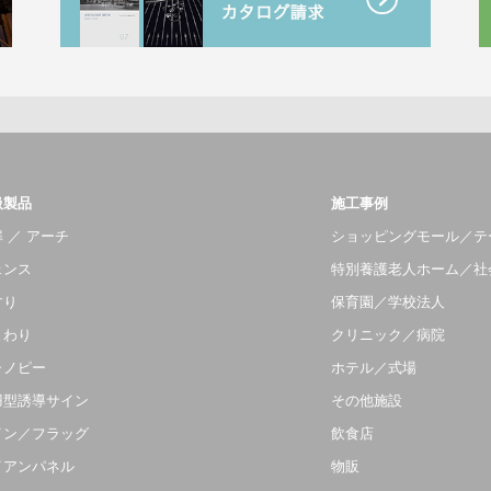
扱製品
施工事例
 ／ アーチ
ショッピングモール／テ
ェンス
特別養護老人ホーム／社
すり
保育園／学校法人
まわり
クリニック／病院
ャノピー
ホテル／式場
羽型誘導サイン
その他施設
イン／フラッグ
飲食店
イアンパネル
物販