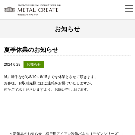
tog
nav
お知らせ
夏季休業のお知らせ
2024.6.28
お知らせ
誠に勝手ながら8/10～8/15までを休業とさせて頂きます。
お客様、お取引先様にはご迷惑をお掛けいたしますが、
何卒ご了承くださいますよう、お願い申し上げます。
< 新製品のお知らせ「框戸用アイアン装飾パネル［モダンシリーズ］」