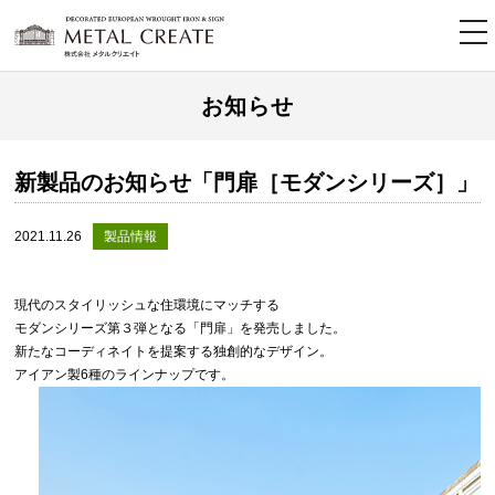
tog
nav
お知らせ
新製品のお知らせ「門扉［モダンシリーズ］」
2021.11.26
製品情報
現代のスタイリッシュな住環境にマッチする
モダンシリーズ第３弾となる「門扉」を発売しました。
新たなコーディネイトを提案する独創的なデザイン。
アイアン製6種のラインナップです。