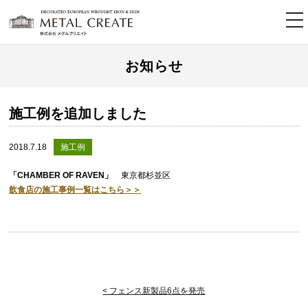
tog
nav
お知らせ
施工例を追加しました
2018.7.18
施工例
「CHAMBER OF RAVEN」
東京都杉並区
飲食店の施工事例一覧はこちら＞＞
< フェンス新製品6点を発売