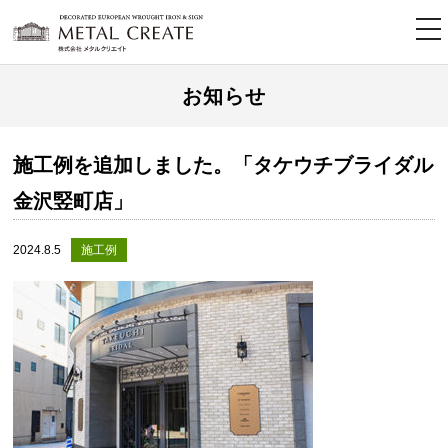
tog
nav
お知らせ
施工例を追加しました。「タケウチブライダル
金沢竪町店」
2024.8.5
施工例