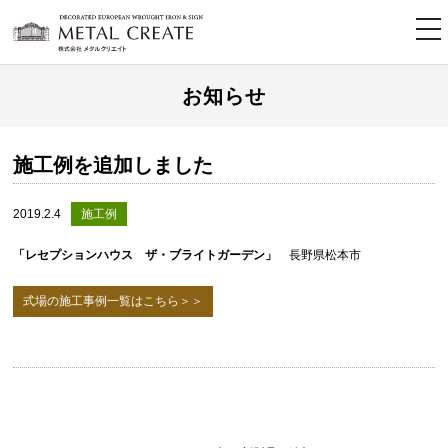
tog
nav
お知らせ
施工例を追加しました
2019.2.4
施工例
「レセプションハウス ザ・ブライトガーデン」
長野県松本市
式場の施工事例一覧はこちら＞＞