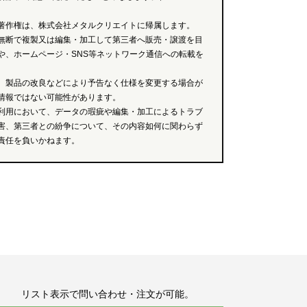
著作権は、株式会社メタルクリエイトに帰属します。
無断で複製又は編集・加工して第三者へ販売・譲渡を目
や、ホームページ・SNS等ネットワーク通信への転載を
、製品の改良などにより予告なく仕様を変更する場合が
情報ではない可能性があります。
利用において、データの瑕疵や編集・加工によるトラブ
害、第三者との紛争について、その内容如何に関わらず
責任を負いかねます。
リスト表示で問い合わせ・注文が可能。