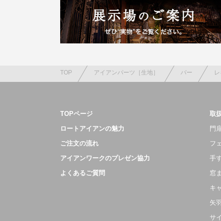
TOP
アイアンパーツ［生地］
バー
レ
TOPページ
取
ロートアイアンの魅力
門扉
ご注文の流れ
フ
アイアンワークのプレゼン協力
手
よくあるご質問
窓
キ
矢
サ