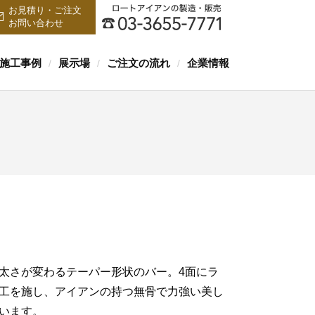
お見積り・ご注文
お問い合わせ
施工事例
展示場
ご注文の流れ
企業情報
/
/
/
太さが変わるテーパー形状のバー。4面にラ
工を施し、アイアンの持つ無骨で力強い美し
います。