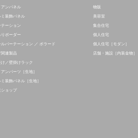
イアンパネル
物販
ルミ装飾パネル
美容室
ーテーション
集合住宅
吊りボーダー
個人住宅
ールパーテーション ／ ボラード
個人住宅［モダン］
ア関連製品
店舗・施設［内装金物］
受け／壁掛けラック
イアンパーツ［生地］
ルミ装飾パネル［生地］
販ショップ