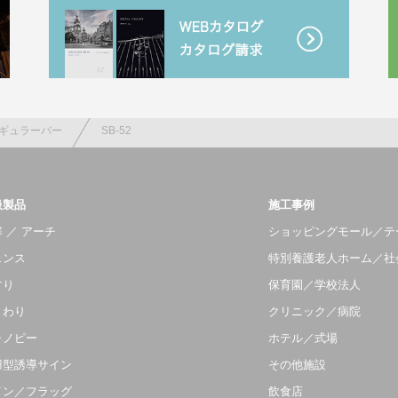
ギュラーバー
SB-52
扱製品
施工事例
 ／ アーチ
ショッピングモール／テ
ェンス
特別養護老人ホーム／社
すり
保育園／学校法人
まわり
クリニック／病院
ャノピー
ホテル／式場
羽型誘導サイン
その他施設
イン／フラッグ
飲食店