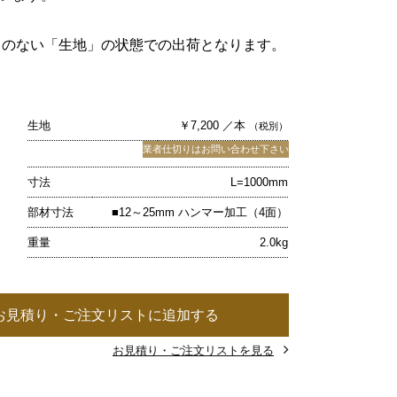
キのない「生地」の状態での出荷となります。
生地
￥7,200 ／本
（税別）
業者仕切りはお問い合わせ下さい
寸法
L=1000mm
部材寸法
■12～25mm ハンマー加工（4面）
重量
2.0kg
お見積り・ご注文リストに追加する
お見積り・ご注文リストを見る