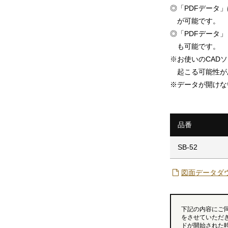
◎
「PDFデータ
が可能です。
◎
「PDFデータ」「
も可能です。
※
お使いのCAD
起こる可能性が
※
データが開けな
品番
SB-52
図面データダ
下記の内容にご
をさせていただ
ドが開始された