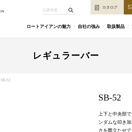
カタログ
ロートアイアンの魅力
自社の強み
取扱製品
/
/
/
レギュラーバー
SB-52
SB-52
上下と中央部で
ンダムな叩き加
さを際立たせて