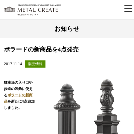
tog
nav
お知らせ
ボラードの新商品を4点発売
2017.11.14
製品情報
駐車場の入り口や
歩道の装飾に使え
る
ボラードの新商
品
を新たに4点追加
しました。