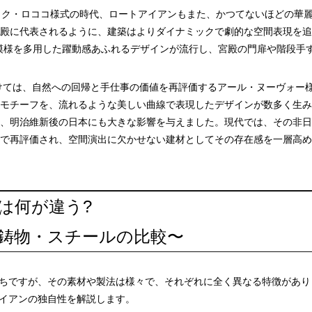
ック・ロココ様式の時代、ロートアイアンもまた、かつてないほどの華
殿に代表されるように、建築はよりダイナミックで劇的な空間表現を追
模様を多用した躍動感あふれるデザインが流行し、宮殿の門扉や階段手
かけては、自然への回帰と手仕事の価値を再評価するアール・ヌーヴォー
モチーフを、流れるような美しい曲線で表現したデザインが数多く生み
、明治維新後の日本にも大きな影響を与えました。現代では、その非日
で再評価され、空間演出に欠かせない建材としてその存在感を一層高め
は何が違う?
鋳物・スチールの比較〜
ちですが、その素材や製法は様々で、それぞれに全く異なる特徴があり
イアンの独自性を解説します。