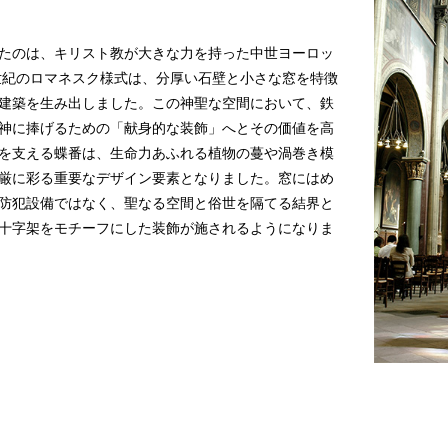
たのは、キリスト教が大きな力を持った中世ヨーロッ
2世紀のロマネスク様式は、分厚い石壁と小さな窓を特徴
建築を生み出しました。この神聖な空間において、鉄
神に捧げるための「献身的な装飾」へとその価値を高
を支える蝶番は、生命力あふれる植物の蔓や渦巻き模
厳に彩る重要なデザイン要素となりました。窓にはめ
防犯設備ではなく、聖なる空間と俗世を隔てる結界と
十字架をモチーフにした装飾が施されるようになりま