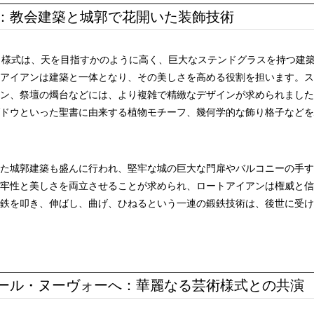
：教会建築と城郭で花開いた装飾技術
ク様式は、天を目指すかのように高く、巨大なステンドグラスを持つ建
アイアンは建築と一体となり、その美しさを高める役割を担います。ス
ン、祭壇の燭台などには、より複雑で精緻なデザインが求められました
ドウといった聖書に由来する植物モチーフ、幾何学的な飾り格子などを
た城郭建築も盛んに行われ、堅牢な城の巨大な門扉やバルコニーの手す
牢性と美しさを両立させることが求められ、ロートアイアンは権威と信
鉄を叩き、伸ばし、曲げ、ひねるという一連の鍛鉄技術は、後世に受け
ール・ヌーヴォーへ：華麗なる芸術様式との共演