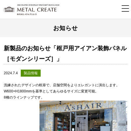
tog
nav
お知らせ
新製品のお知らせ「框戸用アイアン装飾パネル
［モダンシリーズ］」
2024.7.4
製品情報
洗練されたデザインの框扉で、店舗空間をよりエレガントに演出します。
W600×H1800mmを基準としてあらゆるサイズに変更可能。
8種のラインナップです。