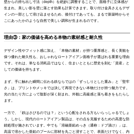
壁からの持ち出し寸法（depth）を絶妙に調整することで、面格子に立体感が
生まれ、美しい影を壁に落とす効果も計算できます。取り付け金具さえもデザ
インの一部として溶け込ませるため、後付けであっても、まるで新築時からそ
こにあったかのような自然で美しい調和が生まれるのです。
理由③：家の価値を高める本物の素材感と耐久性
デザイン性やフィット感に加え、「本物の素材」が持つ重厚感と、長く美観を
保つ優れた耐久性も、おしゃれなロートアイアン面格子が選ばれる重要な理由
です。それは、単なる消耗品ではなく、住まいとともに歴史を刻む「資産」と
しての価値を持ちます。
まず、手に触れた瞬間に伝わる鉄ならではの「ずっしりとした重み」と「堅牢
さ」は、プリントやメッキでは決して再現できない本物だけが持つ魅力です。
光の当たり方によって陰影が深く刻まれ、外観に高級感と落ち着きをもたらし
ます。
一方で、「鉄はさびるのでは？」という心配をされる方もいらっしゃるでしょ
う。しかし、現代のロートアイアン製品は、その点を克服するための高度な防
錆処理が施されています。中でも「溶融亜鉛めっき（通称：ドブ漬け）」は、
高温で溶かした亜鉛のプールに部材を丸ごと浸すことで、表面だけでなく、内