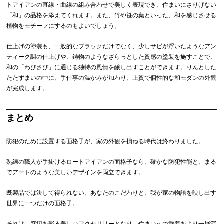
トアイアンの直線・曲線の組み合わせで美しく表現でき、住まいにさりげない
「和」の品格を添えてくれます。また、竹や笹の葉といった、和を感じさせる
植物をモチーフにするのもよいでしょう。
仕上げの塗装も、一般的なブラックだけでなく、少しサビが浮いたようなアン
ティーク調の仕上げや、鋳物のようなざらっとした質感の塗装を施すことで、
和の「わびさび」に通じる独特の風情を醸し出すことができます。りんとした
たたずまいの中に、手仕事の温かみが加わり、上質で個性的な和モダンの外観
が完成します。
まとめ
防犯のために設置する面格子が、家の外観を損ねる時代は終わりました。
熟練の職人が手掛けるロートアイアンの面格子なら、確かな防犯性能と、まる
でアートのような美しいデザインを両立できます。
既製品では決して得られない、あなたのこだわりと、我が家の物語を映し出す
世界に一つだけの面格子。
それは、窓辺を彩る美しいアクセサリーとなり、住まいへの愛着をより一層深