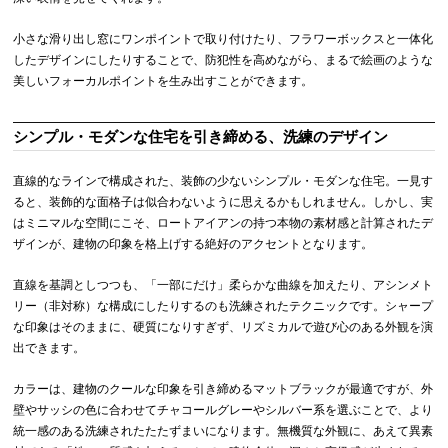
小さな滑り出し窓にワンポイントで取り付けたり、フラワーボックスと一体化
したデザインにしたりすることで、防犯性を高めながら、まるで絵画のような
美しいフォーカルポイントを生み出すことができます。
シンプル・モダンな住宅を引き締める、洗練のデザイン
直線的なラインで構成された、装飾の少ないシンプル・モダンな住宅。一見す
ると、装飾的な面格子は似合わないように思えるかもしれません。しかし、実
はミニマルな空間にこそ、ロートアイアンの持つ本物の素材感と計算されたデ
ザインが、建物の印象を格上げする絶好のアクセントとなります。
直線を基調としつつも、「一部にだけ」柔らかな曲線を加えたり、アシンメト
リー（非対称）な構成にしたりするのも洗練されたテクニックです。シャープ
な印象はそのままに、硬質になりすぎず、リズミカルで遊び心のある外観を演
出できます。
カラーは、建物のクールな印象を引き締めるマットブラックが最適ですが、外
壁やサッシの色に合わせてチャコールグレーやシルバー系を選ぶことで、より
統一感のある洗練されたたたずまいになります。無機質な外観に、あえて異素