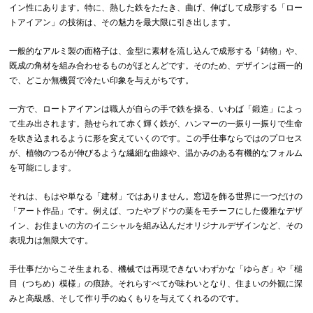
イン性にあります。特に、熱した鉄をたたき、曲げ、伸ばして成形する「ロー
トアイアン」の技術は、その魅力を最大限に引き出します。
一般的なアルミ製の面格子は、金型に素材を流し込んで成形する「鋳物」や、
既成の角材を組み合わせるものがほとんどです。そのため、デザインは画一的
で、どこか無機質で冷たい印象を与えがちです。
一方で、ロートアイアンは職人が自らの手で鉄を操る、いわば「鍛造」によっ
て生み出されます。熱せられて赤く輝く鉄が、ハンマーの一振り一振りで生命
を吹き込まれるように形を変えていくのです。この手仕事ならではのプロセス
が、植物のつるが伸びるような繊細な曲線や、温かみのある有機的なフォルム
を可能にします。
それは、もはや単なる「建材」ではありません。窓辺を飾る世界に一つだけの
「アート作品」です。例えば、つたやブドウの葉をモチーフにした優雅なデザ
イン、お住まいの方のイニシャルを組み込んだオリジナルデザインなど、その
表現力は無限大です。
手仕事だからこそ生まれる、機械では再現できないわずかな「ゆらぎ」や「槌
目（つちめ）模様」の痕跡。それらすべてが味わいとなり、住まいの外観に深
みと高級感、そして作り手のぬくもりを与えてくれるのです。