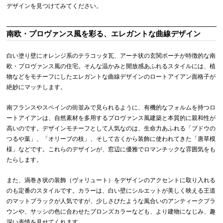
デザインを見つけてみてください。
南欧・プロヴァンス風を彩る、エレガントな曲線デザイン
白い塗り壁にオレンジ系のテラコッタ瓦、アーチ状の玄関ポーチが特徴的な南
欧・プロヴァンス風の住宅。そんな温かみと開放感あふれるスタイルには、植
物などをモチーフにしたエレガントな曲線デザインのロートアイアン面格子が
絶妙にマッチします。
南フランスやスペインの街並みで見られるように、有機的なフォルムを持つロ
ートアイアンは、自然素材を多用するプロヴァンス風建築と本質的に親和性が
高いのです。デザインモチーフとして人気なのは、生命力あふれる「ブドウの
つるや葉」、「オリーブの枝」、そして古くから装飾に使われてきた「唐草模
様」などです。これらのデザインが、窓辺に優雅でロマンチックな雰囲気をも
たらします。
また、渦巻き状の装飾（ヴォリュート）をデザインのアクセントに取り入れる
のも定番のスタイルです。カラーは、白い壁にシルエットが美しく映える王道
のマットブラックが人気ですが、少しさびたような風合いのアンティークブラ
ウンや、サッシの色に合わせたブロンズカラーなども、より建物になじみ、趣
深い表情を見せてくれます。