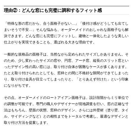
理由②：どんな窓にも完璧に調和するフィット感
「特殊な形の窓だから、合う面格子がない…」「後付け感がどうしても出てし
まいそうで不安…」そんな悩みも、オーダーメイドのおしゃれな面格子なら解
決できます。どんな窓にも完璧にフィットし、建物と一体化したような美しい
仕上がりを実現できることも、選ばれる大きな理由です。
一般的な規格品の面格子は、当然ながら定められたサイズしかありません。そ
のため、少し変わったサイズの窓や、円窓、アーチ窓、縦長のスリット窓とい
ったデザイン性の高い窓には、取り付け自体が困難なケースが多くあります。
たとえ取り付けられたとしても、窓枠との間に不格好な隙間ができてしまった
り、取り付け金具が目立ってしまったりと、「とりあえず付けた」という印象
になりがちです。
その点、オーダーメイドのロートアイアン面格子は、設計段階からミリ単位で
の調整が可能です。専門の職人やデザイナーが現地調査を行い、窓の正確な寸
法はもちろん、壁面の状態、窓枠のデザイン、さらには外壁材（塗り壁、タイ
ル、サイディングなど）との相性までをトータルで考慮し、最適なデザインと
取り付け方法を提案します。