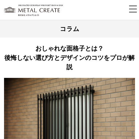
tog
nav
コラム
おしゃれな面格子とは？
後悔しない選び方とデザインのコツをプロが解
説