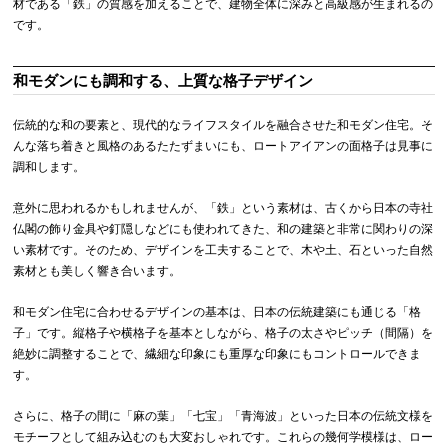
材である「鉄」の質感を加えることで、建物全体に深みと高級感が生まれるの
です。
和モダンにも調和する、上質な格子デザイン
伝統的な和の要素と、現代的なライフスタイルを融合させた和モダン住宅。そ
んな落ち着きと風格のあるたたずまいにも、ロートアイアンの面格子は見事に
調和します。
意外に思われるかもしれませんが、「鉄」という素材は、古くから日本の寺社
仏閣の飾り金具や釘隠しなどにも使われてきた、和の建築と非常に関わりの深
い素材です。そのため、デザインを工夫することで、木や土、石といった自然
素材とも美しく響き合います。
和モダン住宅に合わせるデザインの基本は、日本の伝統建築にも通じる「格
子」です。縦格子や横格子を基本としながら、格子の太さやピッチ（間隔）を
絶妙に調整することで、繊細な印象にも重厚な印象にもコントロールできま
す。
さらに、格子の間に「麻の葉」「七宝」「青海波」といった日本の伝統文様を
モチーフとして組み込むのも大変おしゃれです。これらの幾何学模様は、ロー