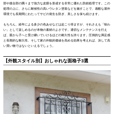
部や接合部の隅々まで強力な皮膜を形成する非常に優れた防錆処理です。この
処理の上に、さらに耐候性の高いウレタン塗装などを施すことで、過酷な屋外
環境でも長期間にわたってサビの発生を防ぎ、美しさを保ち続けます。
もちろん、経年による多少の色あせなどは起こり得ますが、それさえも「味わ
い」として楽しめるのが本物の素材のよさです。適切なメンテナンスを行え
ば、親から子へと受け継いでいけるほどの耐久性を誇ります。圧倒的な満足感
と長期的な耐久性、そして家の外観的価値を高める効果を考えれば、決して高
い買い物ではないといえるでしょう。
【外観スタイル別】おしゃれな面格子3選