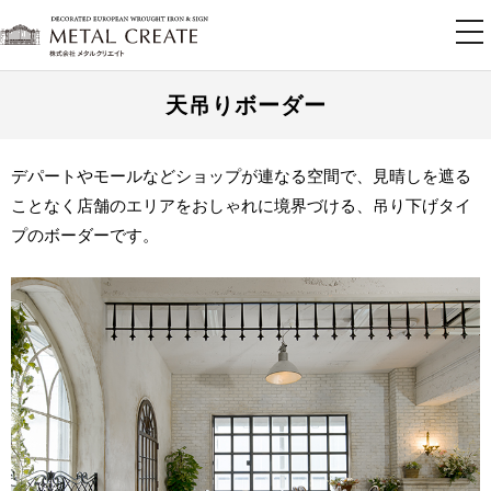
tog
nav
天吊りボーダー
デパートやモールなどショップが連なる空間で、見晴しを遮る
ことなく店舗のエリアをおしゃれに境界づける、吊り下げタイ
プのボーダーです。