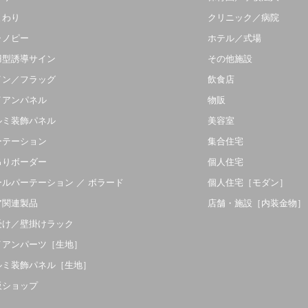
まわり
クリニック／病院
ャノピー
ホテル／式場
羽型誘導サイン
その他施設
イン／フラッグ
飲食店
イアンパネル
物販
ルミ装飾パネル
美容室
ーテーション
集合住宅
吊りボーダー
個人住宅
ールパーテーション ／ ボラード
個人住宅［モダン］
ア関連製品
店舗・施設［内装金物］
受け／壁掛けラック
イアンパーツ［生地］
ルミ装飾パネル［生地］
販ショップ