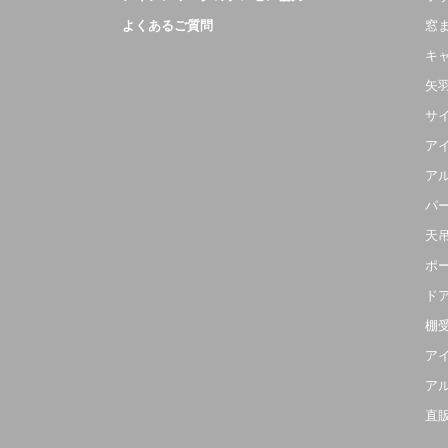
よくあるご質問
窓
キ
矢
サ
ア
ア
パ
天
ポ
ド
棚
ア
ア
直