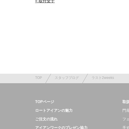
< 取付女子
TOP
スタッフブログ
ラスト2weeks
TOPページ
取
ロートアイアンの魅力
門扉
ご注文の流れ
フ
アイアンワークのプレゼン協力
手