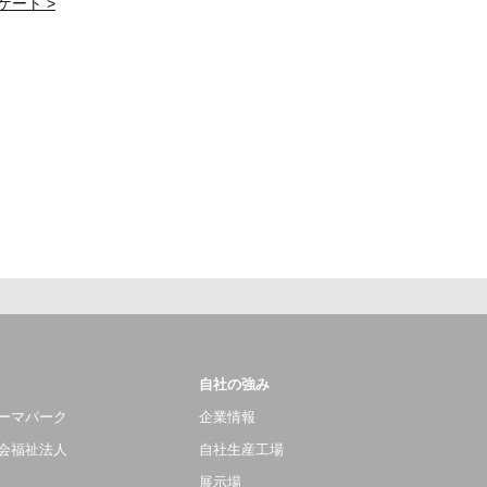
ゲート >
自社の強み
ーマパーク
企業情報
会福祉法人
自社生産工場
展示場