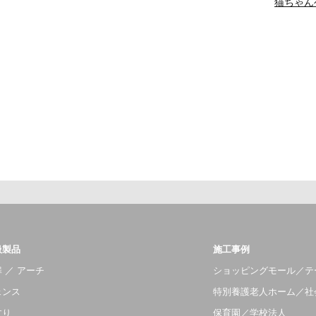
猫ちゃん
扱製品
施工事例
 ／ アーチ
ショッピングモール／テ
ェンス
特別養護老人ホーム／社
すり
保育園／学校法人