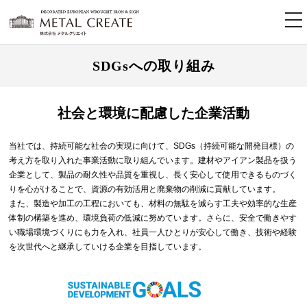
tog
nav
SDGsへの取り組み
社会と環境に配慮した企業活動
当社では、持続可能な社会の実現に向けて、SDGs（持続可能な開発目標）の
考え方を取り入れた事業活動に取り組んでいます。建材やアイアン製品を扱う
企業として、製品の耐久性や品質を重視し、長く安心して使用できるものづく
りを心がけることで、資源の有効活用と廃棄物の削減に貢献しています。
また、製造や加工の工程においても、材料の無駄を減らす工夫や効率的な生産
体制の構築を進め、環境負荷の低減に努めています。さらに、安全で働きやす
い職場環境づくりにも力を入れ、社員一人ひとりが安心して働き、技術や経験
を次世代へと継承していける企業を目指しています。