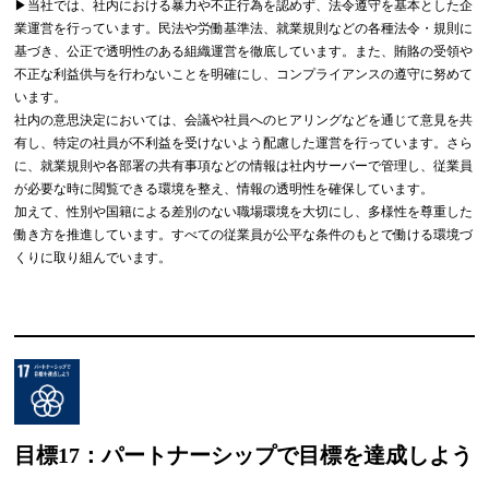
▶︎当社では、社内における暴力や不正行為を認めず、法令遵守を基本とした企
業運営を行っています。民法や労働基準法、就業規則などの各種法令・規則に
基づき、公正で透明性のある組織運営を徹底しています。また、賄賂の受領や
不正な利益供与を行わないことを明確にし、コンプライアンスの遵守に努めて
います。
社内の意思決定においては、会議や社員へのヒアリングなどを通じて意見を共
有し、特定の社員が不利益を受けないよう配慮した運営を行っています。さら
に、就業規則や各部署の共有事項などの情報は社内サーバーで管理し、従業員
が必要な時に閲覧できる環境を整え、情報の透明性を確保しています。
加えて、性別や国籍による差別のない職場環境を大切にし、多様性を尊重した
働き方を推進しています。すべての従業員が公平な条件のもとで働ける環境づ
くりに取り組んでいます。
目標17：パートナーシップで目標を
達成しよう