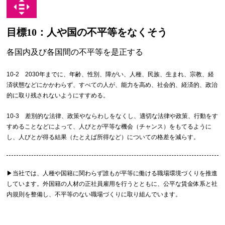
目標10：人や国の不平等をなくそう
各国内及び各国間の不平等を是正する
10-2 2030年までに、年齢、性別、障がい、人種、民族、生まれ、宗教、経
済状態などにかかわらず、すべての人が、能力を高め、社会的、経済的、政治
的に取り残されないようにすすめる。
10-3 差別的な法律、政策やならわしをなくし、適切な法律や政策、行動をす
すめることなどによって、人びとが平等な機会（チャンス）をもてるように
し、人びとが得る結果（たとえば所得など）についての格差を減らす。
▶︎当社では、人種や国籍に関わらず誰もが平等に働ける職場環境づくりを推進
しています。外国籍の人材の正社員雇用を行うとともに、公平な賃金体系と社
内規則を整備し、不平等のない職場づくりに取り組んでいます。