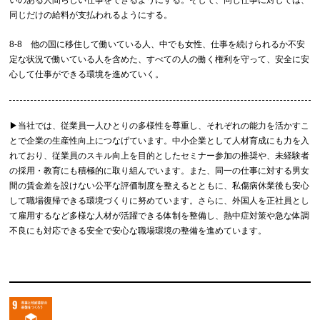
いのある人間らしい仕事をできるようにする。そして、同じ仕事に対しては、
同じだけの給料が支払われるようにする。
8-8 他の国に移住して働いている人、中でも女性、仕事を続けられるか不安
定な状況で働いている人を含めた、すべての人の働く権利を守って、安全に安
心して仕事ができる環境を進めていく。
▶︎当社では、従業員一人ひとりの多様性を尊重し、それぞれの能力を活かすこ
とで企業の生産性向上につなげています。中小企業として人材育成にも力を入
れており、従業員のスキル向上を目的としたセミナー参加の推奨や、未経験者
の採用・教育にも積極的に取り組んでいます。また、同一の仕事に対する男女
間の賃金差を設けない公平な評価制度を整えるとともに、私傷病休業後も安心
して職場復帰できる環境づくりに努めています。さらに、外国人を正社員とし
て雇用するなど多様な人材が活躍できる体制を整備し、熱中症対策や急な体調
不良にも対応できる安全で安心な職場環境の整備を進めています。