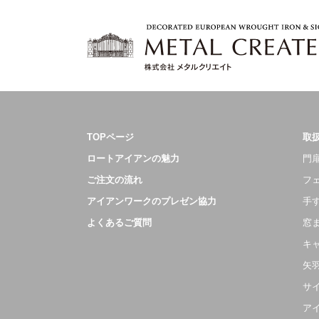
TOPページ
取
ロートアイアンの魅力
門扉
ご注文の流れ
フ
アイアンワークのプレゼン協力
手
よくあるご質問
窓
キ
矢
サ
ア