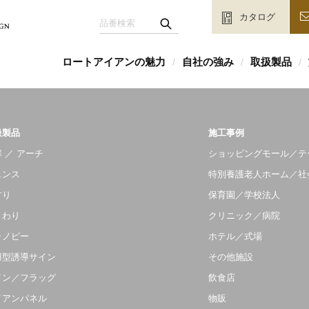
カタログ
ロートアイアンの魅力
自社の強み
取扱製品
/
/
/
扱製品
施工事例
 ／ アーチ
ショッピングモール／テ
ェンス
特別養護老人ホーム／社
すり
保育園／学校法人
まわり
クリニック／病院
ャノピー
ホテル／式場
羽型誘導サイン
その他施設
イン／フラッグ
飲食店
イアンパネル
物販