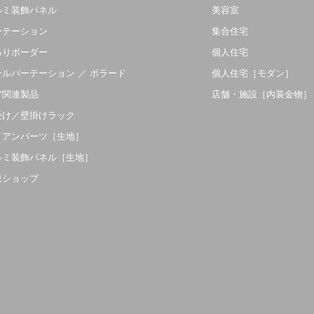
ルミ装飾パネル
美容室
ーテーション
集合住宅
吊りボーダー
個人住宅
ールパーテーション ／ ボラード
個人住宅［モダン］
ア関連製品
店舗・施設［内装金物］
受け／壁掛けラック
イアンパーツ［生地］
ルミ装飾パネル［生地］
販ショップ