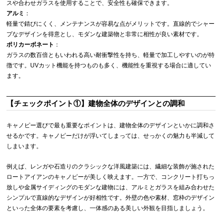
スや合わせガラスを使用することで、安全性も確保できます。
アルミ
：
軽量で錆びにくく、メンテナンスが容易な点がメリットです。直線的でシャー
プなデザインを得意とし、モダンな建築物と非常に相性が良い素材です。
ポリカーボネート
：
ガラスの数百倍ともいわれる高い耐衝撃性を持ち、軽量で加工しやすいのが特
徴です。UVカット機能を持つものも多く、機能性を重視する場合に適してい
ます。
【チェックポイント①】建物全体のデザインとの調和
キャノピー選びで最も重要なポイントは、建物全体のデザインといかに調和さ
せるかです。キャノピーだけが浮いてしまっては、せっかくの魅力も半減して
しまいます。
例えば、レンガや石造りのクラシックな洋風建築には、繊細な装飾が施された
ロートアイアンのキャノピーが美しく映えます。一方で、コンクリート打ちっ
放しや金属サイディングのモダンな建物には、アルミとガラスを組み合わせた
シンプルで直線的なデザインが好相性です。外壁の色や素材、窓枠のデザイン
といった全体の要素を考慮し、一体感のある美しい外観を目指しましょう。