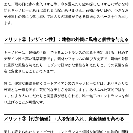
また、雨の日に家へ出入りする際、傘を畳んだり鍵を探したりするわずかな時
間もキャノピーがあれば濡れる心配がありません。荷物が多い日や、小さなお
子様連れの際にも落ち着いて出入りの準備ができる快適なスペースを生み出し
ます。
メリット②【デザイン性】：建物の外観に風格と個性を与える
キャノピーは、建物の「顔」であるエントランスの印象を決定づける、極めて
デザイン性の高い建築要素です。素材やフォルムの選び方次第で、建物の外観
に重厚な風格を与えたり、モダンで軽やかな個性を加えたりと、その表情を自
在に変化させることができます。
特に、優雅な曲線を描くロートアイアン製のキャノピーなどは、ありきたりな
外観とは一線を画す、芸術的な美しさを演出します。ありふれた玄関ではな
く、住まう人のこだわりと美意識が感じられる、唯一無二のエントランスを創
り上げることが可能です。
メリット③【付加価値】：人を招き入れ、資産価値を高める
美しく設えられたキャノピーは、エントランスの領域を物理的・心理的に明確