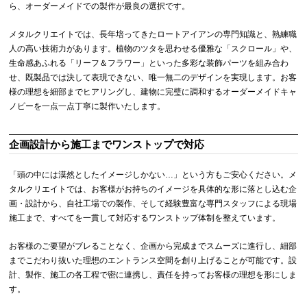
ら、オーダーメイドでの製作が最良の選択です。
メタルクリエイトでは、長年培ってきたロートアイアンの専門知識と、熟練職
人の高い技術力があります。植物のツタを思わせる優雅な「スクロール」や、
生命感あふれる「リーフ＆フラワー」といった多彩な装飾パーツを組み合わ
せ、既製品では決して表現できない、唯一無二のデザインを実現します。お客
様の理想を細部までヒアリングし、建物に完璧に調和するオーダーメイドキャ
ノピーを一点一点丁寧に製作いたします。
企画設計から施工までワンストップで対応
「頭の中には漠然としたイメージしかない…」という方もご安心ください。メ
タルクリエイトでは、お客様がお持ちのイメージを具体的な形に落とし込む企
画・設計から、自社工場での製作、そして経験豊富な専門スタッフによる現場
施工まで、すべてを一貫して対応するワンストップ体制を整えています。
お客様のご要望がブレることなく、企画から完成までスムーズに進行し、細部
までこだわり抜いた理想のエントランス空間を創り上げることが可能です。設
計、製作、施工の各工程で密に連携し、責任を持ってお客様の理想を形にしま
す。