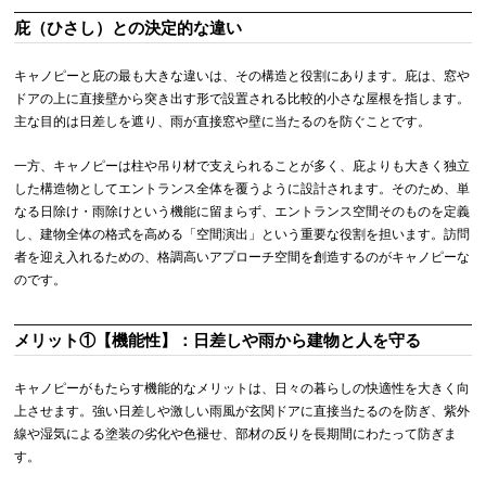
庇（ひさし）との決定的な違い
キャノピーと庇の最も大きな違いは、その構造と役割にあります。庇は、窓や
ドアの上に直接壁から突き出す形で設置される比較的小さな屋根を指します。
主な目的は日差しを遮り、雨が直接窓や壁に当たるのを防ぐことです。
一方、キャノピーは柱や吊り材で支えられることが多く、庇よりも大きく独立
した構造物としてエントランス全体を覆うように設計されます。そのため、単
なる日除け・雨除けという機能に留まらず、エントランス空間そのものを定義
し、建物全体の格式を高める「空間演出」という重要な役割を担います。訪問
者を迎え入れるための、格調高いアプローチ空間を創造するのがキャノピーな
のです。
メリット①【機能性】：日差しや雨から建物と人を守る
キャノピーがもたらす機能的なメリットは、日々の暮らしの快適性を大きく向
上させます。強い日差しや激しい雨風が玄関ドアに直接当たるのを防ぎ、紫外
線や湿気による塗装の劣化や色褪せ、部材の反りを長期間にわたって防ぎま
す。