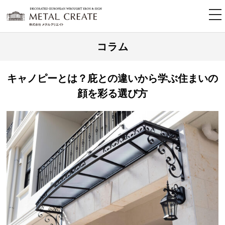
tog
nav
コラム
キャノピーとは？庇との違いから学ぶ住まいの
顔を彩る選び方