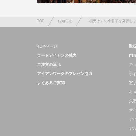
TOP
お知らせ
「棚受け」の小冊子を発行し
TOPページ
取
ロートアイアンの魅力
門扉
ご注文の流れ
フ
アイアンワークのプレゼン協力
手
よくあるご質問
窓
キ
矢
サ
ア
ア