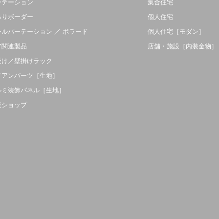
ーテーション
集合住宅
吊りボーダー
個人住宅
ールパーテーション ／ ボラード
個人住宅［モダン］
ア関連製品
店舗・施設［内装金物］
受け／壁掛けラック
イアンパーツ［生地］
ルミ装飾パネル［生地］
販ショップ