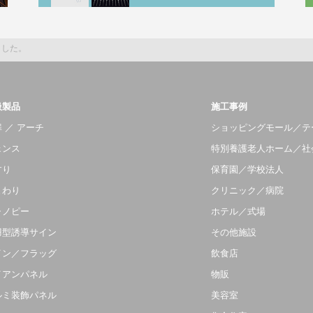
ました。
扱製品
施工事例
 ／ アーチ
ショッピングモール／テ
ェンス
特別養護老人ホーム／社
すり
保育園／学校法人
まわり
クリニック／病院
ャノピー
ホテル／式場
羽型誘導サイン
その他施設
イン／フラッグ
飲食店
イアンパネル
物販
ルミ装飾パネル
美容室