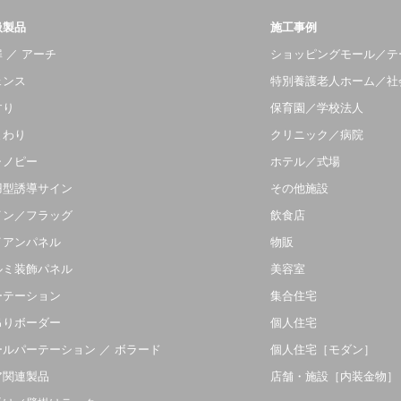
扱製品
施工事例
 ／ アーチ
ショッピングモール／テ
ェンス
特別養護老人ホーム／社
すり
保育園／学校法人
まわり
クリニック／病院
ャノピー
ホテル／式場
羽型誘導サイン
その他施設
イン／フラッグ
飲食店
イアンパネル
物販
ルミ装飾パネル
美容室
ーテーション
集合住宅
吊りボーダー
個人住宅
ールパーテーション ／ ボラード
個人住宅［モダン］
ア関連製品
店舗・施設［内装金物］