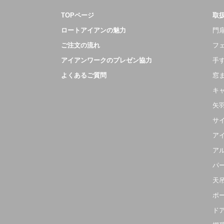
TOPページ
取
ロートアイアンの魅力
門扉
ご注文の流れ
フ
アイアンワークのプレゼン協力
手
よくあるご質問
窓
キ
矢
サ
ア
ア
パ
天
ポ
ド