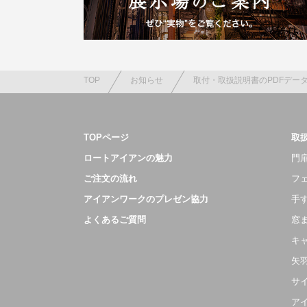
TOP
お知らせ
取付・取扱説明書のPDFデー
TOPページ
取
ロートアイアンの魅力
門扉
ご注文の流れ
フ
アイアンワークのプレゼン協力
手
よくあるご質問
窓
キ
矢
サ
ア