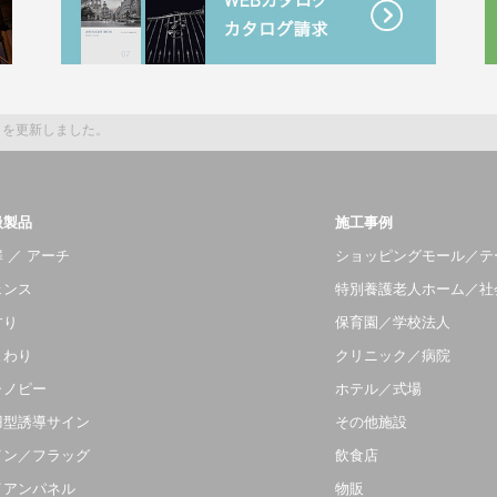
タを更新しました。
扱製品
施工事例
 ／ アーチ
ショッピングモール／テ
ェンス
特別養護老人ホーム／社
すり
保育園／学校法人
まわり
クリニック／病院
ャノピー
ホテル／式場
羽型誘導サイン
その他施設
イン／フラッグ
飲食店
イアンパネル
物販