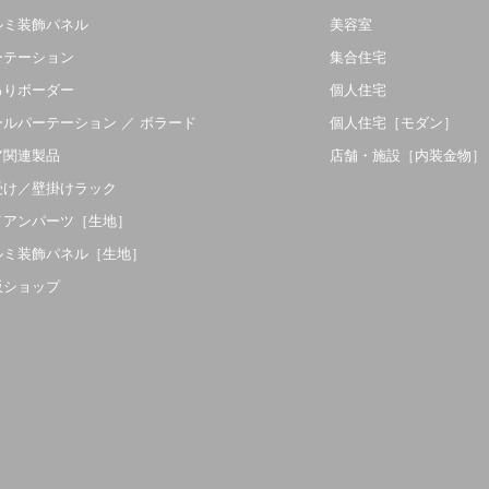
ルミ装飾パネル
美容室
ーテーション
集合住宅
吊りボーダー
個人住宅
ールパーテーション ／ ボラード
個人住宅［モダン］
ア関連製品
店舗・施設［内装金物］
受け／壁掛けラック
イアンパーツ［生地］
ルミ装飾パネル［生地］
販ショップ