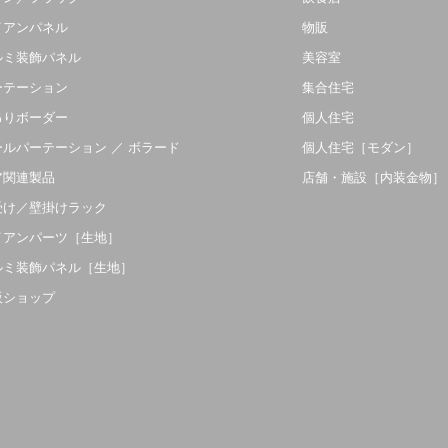
イアンパネル
物販
ルミ装飾パネル
美容室
ーテーション
集合住宅
吊りボーダー
個人住宅
ールパーテーション ／ ボラード
個人住宅［モダン］
ア関連製品
店舗・施設［内装金物］
受け／壁掛けラック
イアンパーツ［生地］
ルミ装飾パネル［生地］
販ショップ