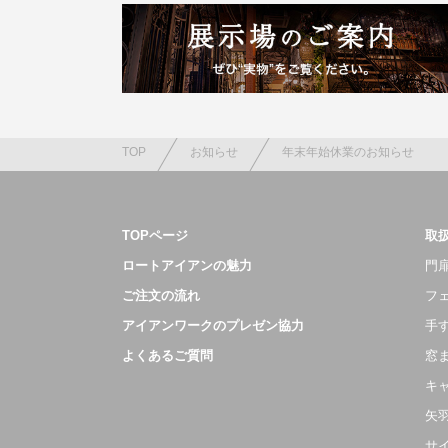
TOP
お知らせ
年末年始休業のお知らせ
TOPページ
取
ロートアイアンの魅力
門扉
ご注文の流れ
フ
アイアンワークのプレゼン協力
手
よくあるご質問
窓
キ
矢
サ