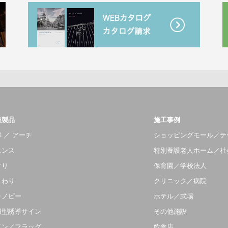
扱製品
施工事例
 ／ アーチ
ショッピングモール／テ
ェンス
特別養護老人ホーム／社
すり
保育園／学校法人
まわり
クリニック／病院
ャノピー
ホテル／式場
羽型誘導サイン
その他施設
イン／フラッグ
飲食店