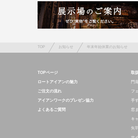
TOP
お知らせ
年末年始休業のお知らせ
TOPページ
取
ロートアイアンの魅力
門扉
ご注文の流れ
フ
アイアンワークのプレゼン協力
手
よくあるご質問
窓
キ
矢
サ