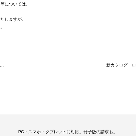
せ等については、
いたしますが、
す。
た。
新カタログ「ロ
。
PC・スマホ・タブレットに対応。冊子版の請求も。