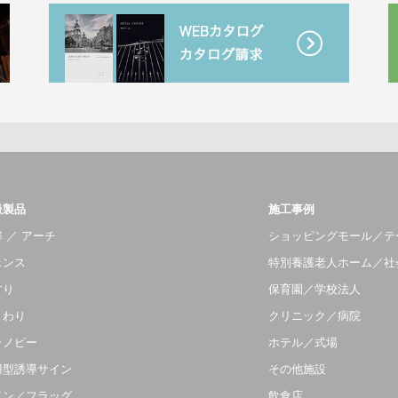
扱製品
施工事例
 ／ アーチ
ショッピングモール／テ
ェンス
特別養護老人ホーム／社
すり
保育園／学校法人
まわり
クリニック／病院
ャノピー
ホテル／式場
羽型誘導サイン
その他施設
イン／フラッグ
飲食店