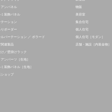
イアンパネル
物販
ルミ装飾パネル
美容室
ーテーション
集合住宅
吊りボーダー
個人住宅
ールパーテーション ／ ボラード
個人住宅［モダン］
ア関連製品
店舗・施設［内装金物］
受け／壁掛けラック
イアンパーツ［生地］
ルミ装飾パネル［生地］
販ショップ