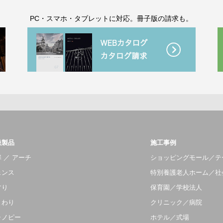
。
PC・スマホ・タブレットに対応。冊子版の請求も。
扱製品
施工事例
 ／ アーチ
ショッピングモール／テ
ェンス
特別養護老人ホーム／社
すり
保育園／学校法人
まわり
クリニック／病院
ャノピー
ホテル／式場