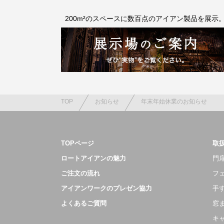
200m²のスペースに数百点のアイアン製品を展示
TOP
お知らせ
年末年始休業のお知らせ
TOPページ
取
ロートアイアンの魅力
門扉
ご注文の流れ
フ
アイアンワークのプレゼン協力
手
よくあるご質問
窓
キ