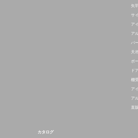
矢
サ
ア
ア
パ
天
ポ
ド
棚
ア
ア
直
カタログ