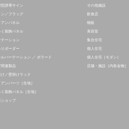
羽型誘導サイン
その他施設
イン／フラッグ
飲食店
イアンパネル
物販
ルミ装飾パネル
美容室
ーテーション
集合住宅
吊りボーダー
個人住宅
ールパーテーション ／ ボラード
個人住宅［モダン］
ア関連製品
店舗・施設［内装金物］
受け／壁掛けラック
イアンパーツ［生地］
ルミ装飾パネル［生地］
販ショップ