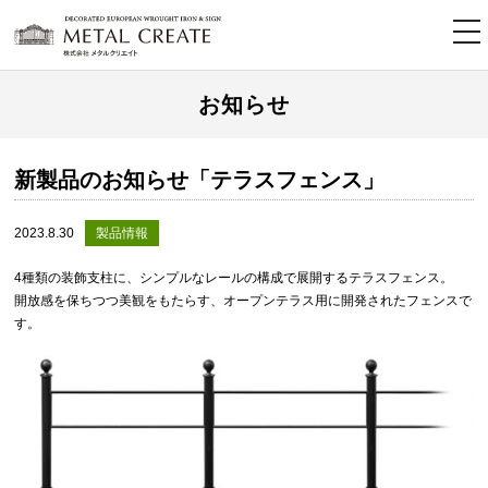
tog
nav
お知らせ
新製品のお知らせ「テラスフェンス」
2023.8.30
製品情報
4種類の装飾支柱に、シンプルなレールの構成で展開するテラスフェンス。
開放感を保ちつつ美観をもたらす、オープンテラス用に開発されたフェンスで
す。