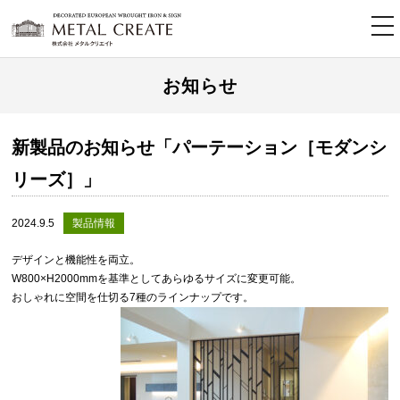
tog
nav
お知らせ
新製品のお知らせ「パーテーション［モダンシ
リーズ］」
2024.9.5
製品情報
デザインと機能性を両立。
W800×H2000mmを基準としてあらゆるサイズに変更可能。
おしゃれに空間を仕切る7種のラインナップです。