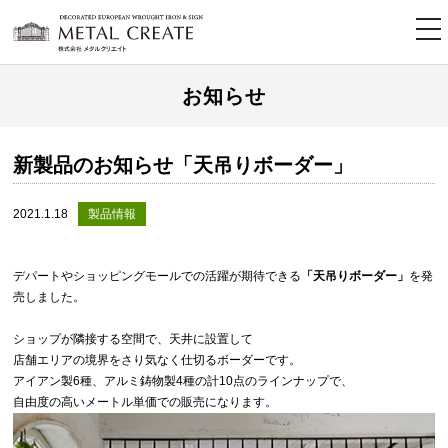
tog
nav
お知らせ
新製品のお知らせ「天吊りボーダー」
2021.1.18
製品情報
デパートやショッピングモールでの活躍が期待できる
「天吊りボーダー」
を発
売しました。
ショップが隣接する空間で、天井に設置して
店舗エリアの境界をさり気なく仕切るボーダーです。
アイアン製6種、アルミ鋳物製4種の計10点のラインナップで、
自由度の高いメートル単価での販売になります。