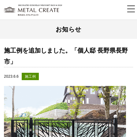
tog
nav
お知らせ
施工例を追加しました。「個人邸 長野県長野
市」
2023.6.6
施工例