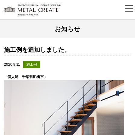
tog
nav
お知らせ
施工例を追加しました。
2020.9.11
施工例
「個人邸 千葉県船橋市」