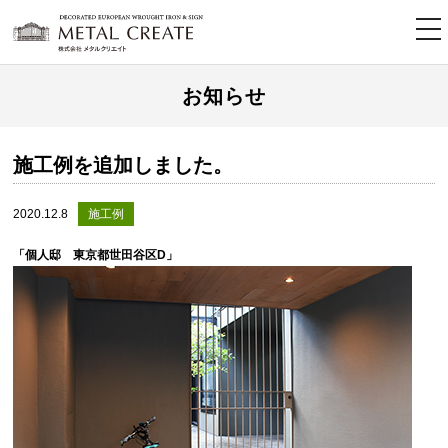
tog
nav
お知らせ
施工例を追加しました。
2020.12.8
施工例
「個人邸 東京都世田谷区D」