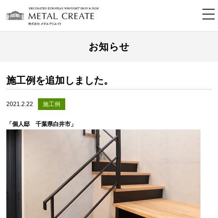
tog
nav
お知らせ
施工例を追加しました。
2021.2.22
施工例
「個人邸 千葉県白井市」