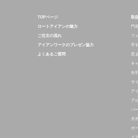
TOPページ
取
ロートアイアンの魅力
門扉
ご注文の流れ
フ
アイアンワークのプレゼン協力
手
よくあるご質問
窓
キ
矢
サ
ア
ア
パ
天
ポ
ド