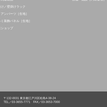
受け／壁掛けラック
イアンパーツ［生地］
ルミ装飾パネル［生地］
販ショップ
〒132-0031 東京都江戸川区松島4-38-24
TEL／03-3655-7771 FAX／03-3653-7000