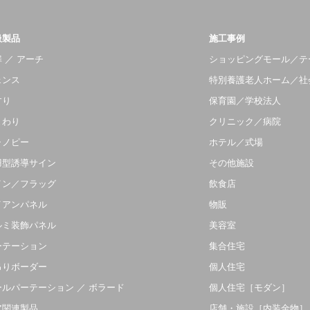
扱製品
施工事例
 ／ アーチ
ショッピングモール／テ
ェンス
特別養護老人ホーム／社
すり
保育園／学校法人
まわり
クリニック／病院
ャノピー
ホテル／式場
羽型誘導サイン
その他施設
イン／フラッグ
飲食店
イアンパネル
物販
ルミ装飾パネル
美容室
ーテーション
集合住宅
吊りボーダー
個人住宅
ールパーテーション ／ ボラード
個人住宅［モダン］
ア関連製品
店舗・施設［内装金物］