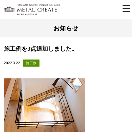
tog
nav
お知らせ
施工例を3点追加しました。
2022.3.22
施工例