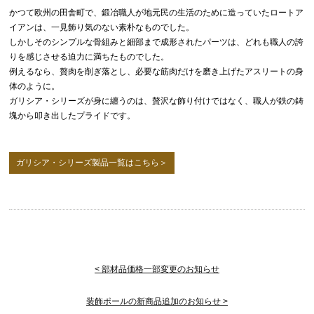
かつて欧州の田舎町で、鍛冶職人が地元民の生活のために造っていたロートア
イアンは、一見飾り気のない素朴なものでした。
しかしそのシンプルな骨組みと細部まで成形されたパーツは、どれも職人の誇
りを感じさせる迫力に満ちたものでした。
例えるなら、贅肉を削ぎ落とし、必要な筋肉だけを磨き上げたアスリートの身
体のように。
ガリシア・シリーズが身に纏うのは、贅沢な飾り付けではなく、職人が鉄の鋳
塊から叩き出したプライドです。
ガリシア・シリーズ製品一覧はこちら＞
< 部材品価格一部変更のお知らせ
装飾ポールの新商品追加のお知らせ >