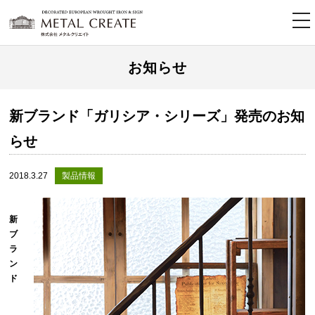
tog
nav
お知らせ
新ブランド「ガリシア・シリーズ」発売のお知
らせ
2018.3.27
製品情報
新
ブ
ラ
ン
ド