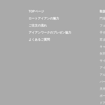
TOPページ
取
ロートアイアンの魅力
門扉
ご注文の流れ
フ
アイアンワークのプレゼン協力
手
よくあるご質問
窓
キ
矢
サ
ア
ア
パ
天
ポ
ド