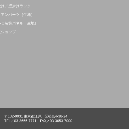
受け／壁掛けラック
イアンパーツ［生地］
ルミ装飾パネル［生地］
販ショップ
〒132-0031 東京都江戸川区松島4-38-24
TEL／03-3655-7771 FAX／03-3653-7000