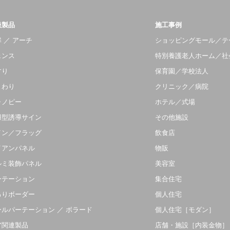
扱製品
施工事例
 ／ アーチ
ショッピングモール／テ
ェンス
特別養護老人ホーム／社
すり
保育園／学校法人
まわり
クリニック／病院
ャノピー
ホテル／式場
羽型誘導サイン
その他施設
イン／フラッグ
飲食店
イアンパネル
物販
ルミ装飾パネル
美容室
ーテーション
集合住宅
吊りボーダー
個人住宅
ールパーテーション ／ ボラード
個人住宅［モダン］
ア関連製品
店舗・施設［内装金物］