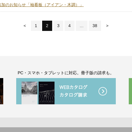
追加のお知らせ「袖看板（アイアン・木調）」
<
1
2
3
4
…
38
>
。
PC・スマホ・タブレットに対応。冊子版の請求も。